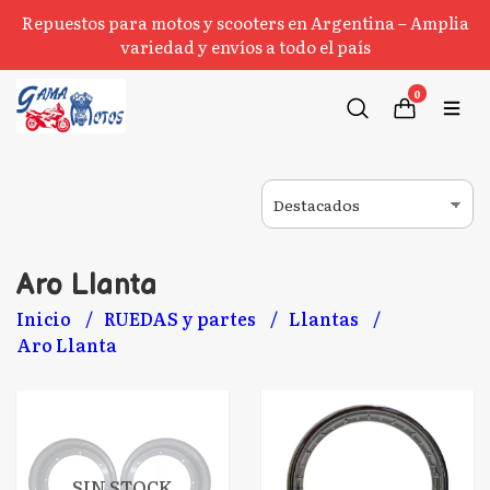
Repuestos para motos y scooters en Argentina – Amplia
variedad y envíos a todo el país
0
Aro Llanta
Inicio
RUEDAS y partes
Llantas
Aro Llanta
SIN STOCK