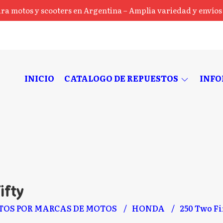
ra motos y scooters en Argentina – Amplia variedad y envíos a
INICIO
CATALOGO DE REPUESTOS
INF
ifty
TOS POR MARCAS DE MOTOS
HONDA
250 Two Fi