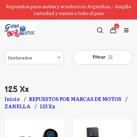
Repuestos para motos y scooters en Argentina – Amplia
variedad y envíos a todo el país
0
Filtrar
125 Xx
Inicio
REPUESTOS POR MARCAS DE MOTOS
ZANELLA
125 Xx