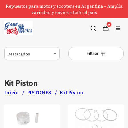
Repuestos para motos y scooters en Argentina – Amplia
variedad y envíos a todo el país
0
Filtrar
Kit Piston
Inicio
PISTONES
Kit Piston