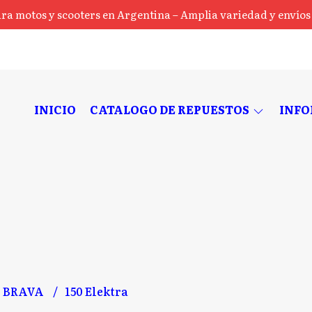
ra motos y scooters en Argentina – Amplia variedad y envíos a
INICIO
CATALOGO DE REPUESTOS
INF
BRAVA
150 Elektra