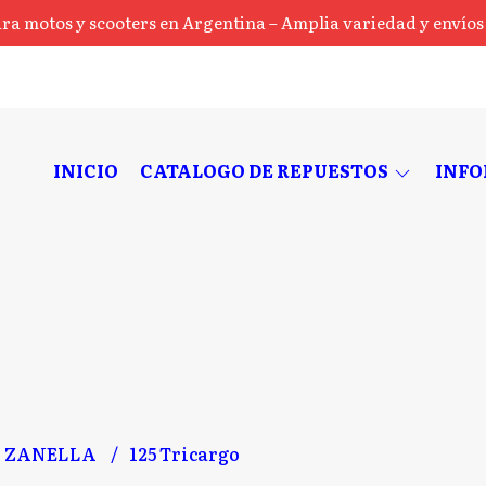
ra motos y scooters en Argentina – Amplia variedad y envíos a
INICIO
CATALOGO DE REPUESTOS
INF
ZANELLA
125 Tricargo