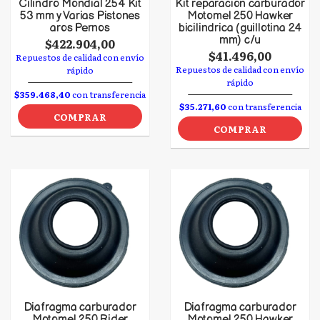
Cilindro Mondial 254 Kit
Kit reparacion carburador
53 mm y Varias Pistones
Motomel 250 Hawker
aros Pernos
bicilindrica (guillotina 24
mm) c/u
$422.904,00
$41.496,00
Repuestos de calidad con envío
Repuestos de calidad con envío
rápido
rápido
$359.468,40
con transferencia
$35.271,60
con transferencia
COMPRAR
COMPRAR
Diafragma carburador
Diafragma carburador
Motomel 250 Rider
Motomel 250 Hawker