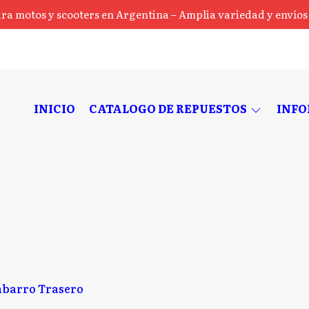
ra motos y scooters en Argentina – Amplia variedad y envíos a
INICIO
CATALOGO DE REPUESTOS
INF
barro Trasero