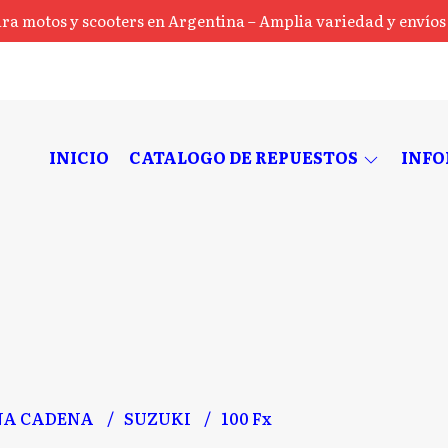
ra motos y scooters en Argentina – Amplia variedad y envíos a
INICIO
CATALOGO DE REPUESTOS
INF
NA CADENA
SUZUKI
100 Fx