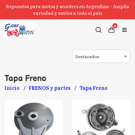
Repuestos para motos y scooters en Argentina – Amplia
variedad y envíos a todo el país
0
Tapa Freno
Inicio
FRENOS y partes
Tapa Freno