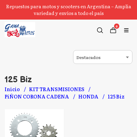
Repuestos para motos y scooters en Argentina – Amplia
variedad y envíos a todo el país
0
125 Biz
Inicio
KIT TRANSMISIONES
PiÑON CORONA CADENA
HONDA
125 Biz