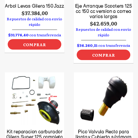
Arbol Levas Gilera 150 Jazz
Eje Arranque Scooters 125
cc 150 cc version a correa
$37.384,00
varios largos
Repuestos de calidad con envío
$42.659,00
rápido
Repuestos de calidad con envío
$31.776,40
con transferencia
rápido
COMPRAR
$36.260,15
con transferencia
COMPRAR
Kit reparacion carburador
Pico Valvula Recto para
Gilera Super 125 completo
llanta y Cubierta s/cámara