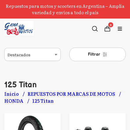
Repuestos para motos y scooters en Argentina – Amplia
variedad y envíos a todo el país
0
Filtrar
125 Titan
Inicio
REPUESTOS POR MARCAS DE MOTOS
HONDA
125 Titan