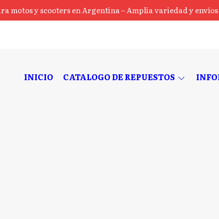
ra motos y scooters en Argentina – Amplia variedad y envíos a
INICIO
CATALOGO DE REPUESTOS
INF