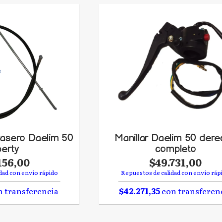
rasero Daelim 50
Manillar Daelim 50 der
berty
completo
156,00
$49.731,00
dad con envío rápido
Repuestos de calidad con envío ráp
 transferencia
$42.271,35
con transferen