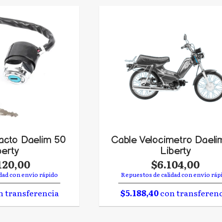
acto Daelim 50
Cable Velocimetro Daeli
berty
Liberty
120,00
$6.104,00
dad con envío rápido
Repuestos de calidad con envío ráp
 transferencia
$5.188,40
con transferen