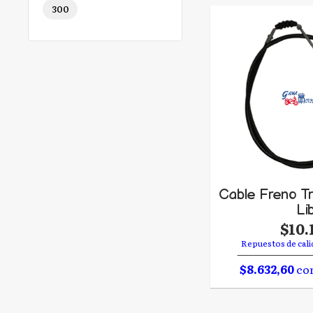
300
Cable Freno T
Li
$10.
Repuestos de cali
$8.632,60
con