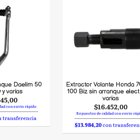
nque Daelim 50
Extractor Volante Honda 
 y varias
100 Biz sin arranque elect
varias
945,00
$16.452,00
dad con envío rápido
Repuestos de calidad con envío ráp
 transferencia
$13.984,20
con transferen