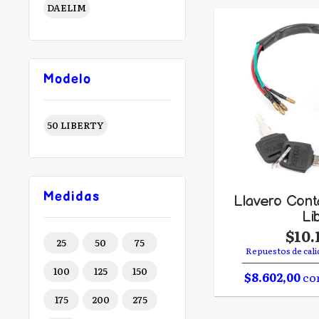
DAELIM
Modelo
50 LIBERTY
Medidas
Llavero Cont
Li
$10.
25
50
75
Repuestos de cali
100
125
150
$8.602,00
con
175
200
275