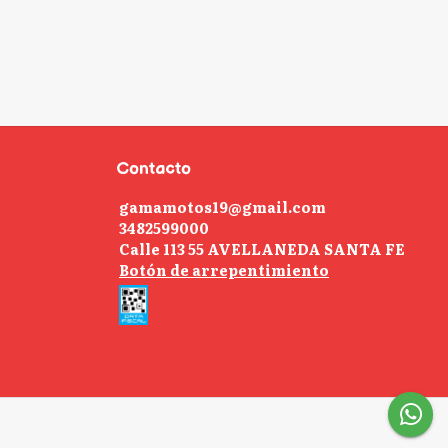
Contacto
gamamotos19@gmail.com
3482599000
Calle 113 55 AVELLANEDA SANTA FE
Botón de arrepentimiento