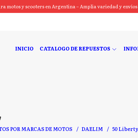
ra motos y scooters en Argentina – Amplia variedad y envíos a
INICIO
CATALOGO DE REPUESTOS
INF
y
TOS POR MARCAS DE MOTOS
DAELIM
50 Libert