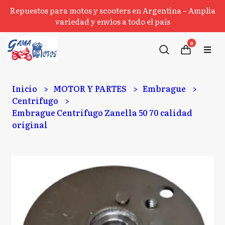
Repuestos para motos y scooters en Argentina – Amplia
variedad y envíos a todo el país
0
Inicio
MOTOR Y PARTES
Embrague
Centrifugo
Embrague Centrifugo Zanella 50 70 calidad
original