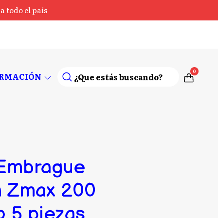
 todo el país
0
ORMACIÓN
 Embrague
a Zmax 200
o 5 piezas