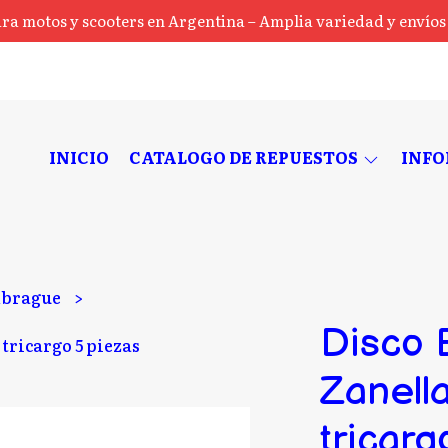
ra motos y scooters en Argentina – Amplia variedad y envíos a
INICIO
CATALOGO DE REPUESTOS
INF
brague
Disco
tricargo 5 piezas
Zanell
tricarg