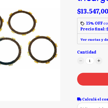
$13.547,0
15% OFF
c
Precio final:
Ver cuotas y d
Cantidad
1
Calculá el cos