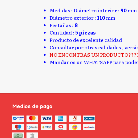
Medidas : Diámetro interior :
90
mm
Diámetro exterior :
110
mm
Pestañas :
8
Cantidad :
5 piezas
Producto de excelente calidad
Consultar por otras calidades , vers
NO ENCONTRAS UN PRODUCTO???
Mandanos un WHATSAPP para poder
Medios de pago