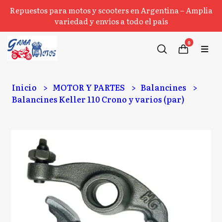
Repuestos para motos y scooters en Argentina – Amplia
variedad y envíos a todo el país
0
Inicio
MOTOR Y PARTES
Balancines
Balancines Keller 110 Crono y varios (par)