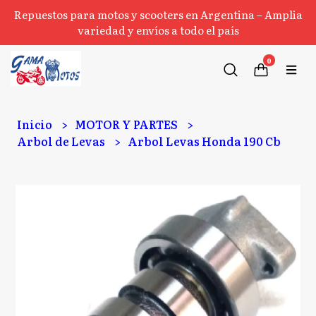
Repuestos para motos y scooters en Argentina – Amplia
variedad y envíos a todo el país
0
Inicio
MOTOR Y PARTES
Arbol de Levas
Arbol Levas Honda 190 Cb