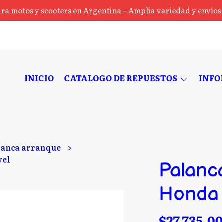
ra motos y scooters en Argentina – Amplia variedad y envíos a
INICIO
CATALOGO DE REPUESTOS
INF
lanca arranque
vel
Palanc
Honda 
$27.735,0