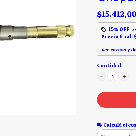
$15.412,0
15% OFF
c
Precio final:
Ver cuotas y d
Cantidad
1
Calculá el cos