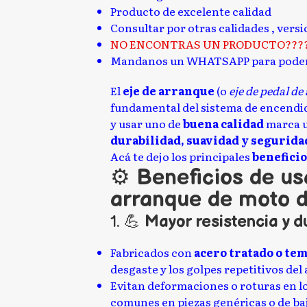
Producto de excelente calidad
Consultar por otras calidades , vers
NO ENCONTRAS UN PRODUCTO???
Mandanos un WHATSAPP para poder
El
eje de arranque
(o
eje de pedal d
fundamental del sistema de encend
y usar uno de
buena calidad
marca u
durabilidad, suavidad y segurida
Acá te dejo los principales
beneficio
⚙️
Beneficios de us
arranque de moto d
1. 💪
Mayor resistencia y d
Fabricados con
acero tratado o te
desgaste y los golpes repetitivos del
Evitan deformaciones o roturas en l
comunes en piezas genéricas o de baj