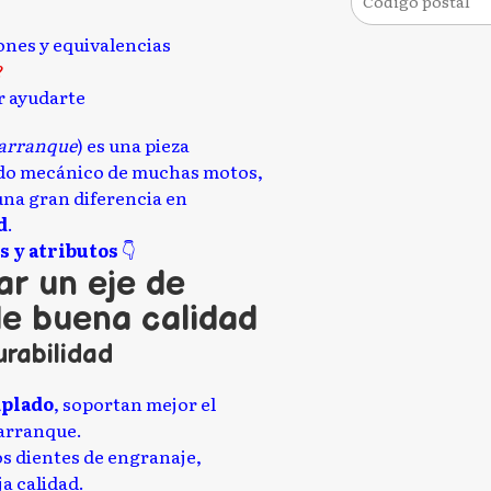
iones y equivalencias
?
 ayudarte
e arranque
) es una pieza
ido mecánico de muchas motos,
na gran diferencia en
d
.
s y atributos
👇
ar un eje de
e buena calidad
urabilidad
mplado
, soportan mejor el
 arranque.
os dientes de engranaje,
a calidad.