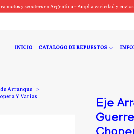
ra motos y scooters en Argentina – Amplia variedad y envíos a
INICIO
CATALOGO DE REPUESTOS
INF
e de Arranque
opera Y Varias
Eje Ar
Guerre
Choper