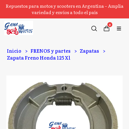
Repuestos para motos y scooters en Argentina – Amplia
variedad y envíos a todo el país
0
Inicio
FRENOS y partes
Zapatas
Zapata Freno Honda 125 Xl