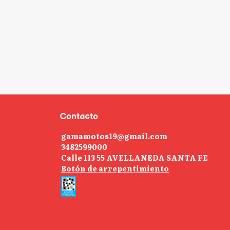
Contacto
gamamotos19@gmail.com
3482599000
Calle 113 55 AVELLANEDA SANTA FE
Botón de arrepentimiento