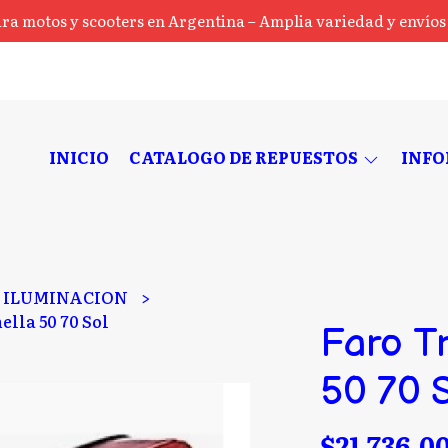
ra motos y scooters en Argentina – Amplia variedad y envíos a
INICIO
CATALOGO DE REPUESTOS
INF
ILUMINACION
ella 50 70 Sol
Faro T
50 70 
$21.736,0