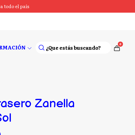
 todo el país
0
ORMACIÓN
rasero Zanella
Sol
0