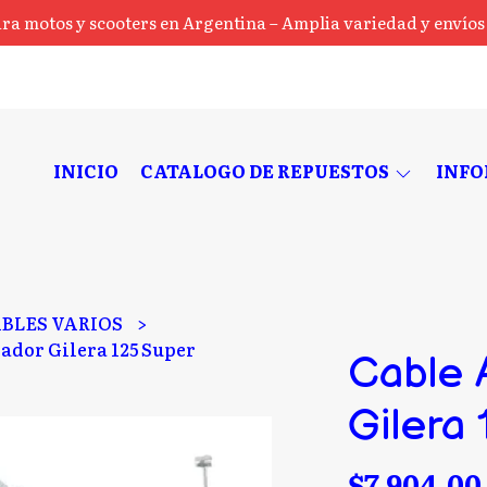
ra motos y scooters en Argentina – Amplia variedad y envíos a
INICIO
CATALOGO DE REPUESTOS
INF
BLES VARIOS
ador Gilera 125 Super
Cable 
Gilera
$7.904,00