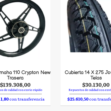
amaha 110 Crypton New
Cubierta 14 X 275 Jo
Trasera
Telas
$139.308,00
$30.130,00
s de calidad con envío rápido
Repuestos de calidad con env
11,80
con transferencia
$25.610,50
con transf