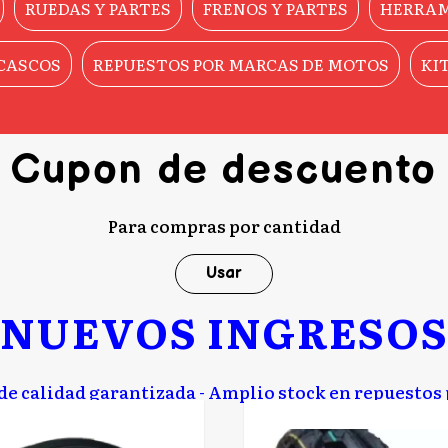
RUEDAS Y PARTES
FRENOS Y PARTES
HERRAM
CASCOS
REPUESTOS POR MARCAS DE MOTOS
KI
Cupon de descuento
Para compras por cantidad
Usar
NUEVOS INGRESO
de calidad garantizada - Amplio stock en repuestos