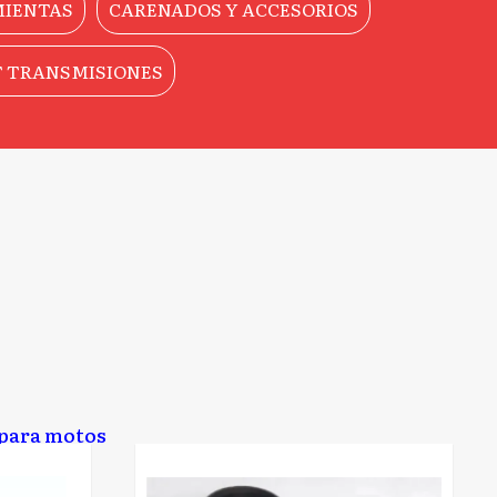
IENTAS
CARENADOS Y ACCESORIOS
T TRANSMISIONES
S
 para motos